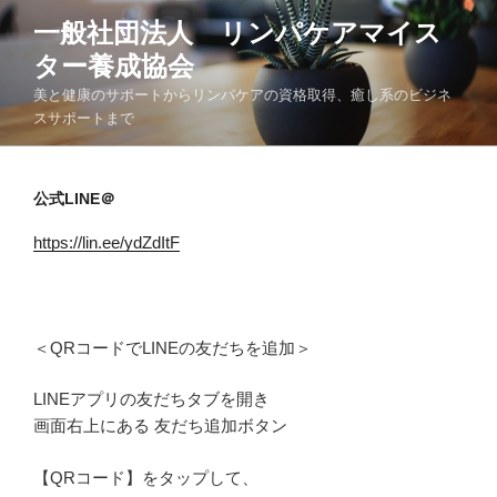
コ
一般社団法人 リンパケアマイス
ン
ター養成協会
テ
ン
美と健康のサポートからリンパケアの資格取得、癒し系のビジネ
ツ
スサポートまで
へ
ス
キ
公式LINE＠
ッ
https://lin.ee/ydZdItF
プ
＜QRコードでLINEの友だちを追加＞
LINEアプリの友だちタブを開き
画面右上にある
友だち追加ボタン
【QRコード】をタップ
して、