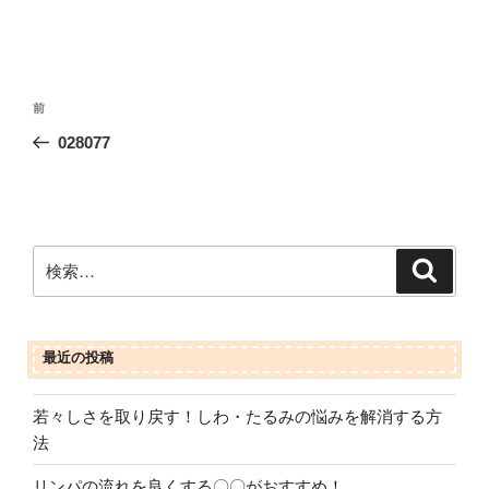
投
前
前
稿
の
028077
ナ
投
ビ
稿
ゲ
ー
検
検
シ
索
索:
ョ
ン
最近の投稿
若々しさを取り戻す！しわ・たるみの悩みを解消する方
法
リンパの流れを良くする〇〇がおすすめ！