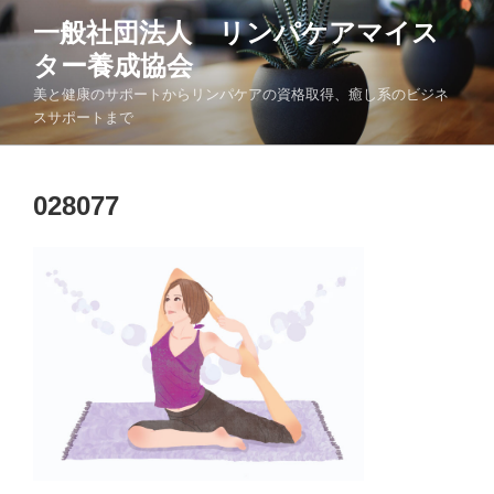
コ
一般社団法人 リンパケアマイス
ン
ター養成協会
テ
ン
美と健康のサポートからリンパケアの資格取得、癒し系のビジネ
ツ
スサポートまで
へ
ス
キ
028077
ッ
プ