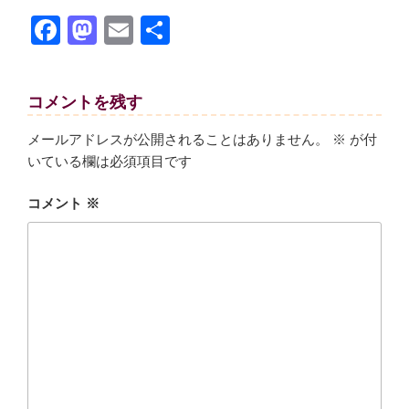
F
M
E
共
a
a
m
有
c
st
ail
コメントを残す
e
o
b
d
メールアドレスが公開されることはありません。
※
が付
いている欄は必須項目です
o
o
o
n
コメント
※
k