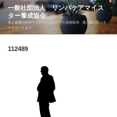
コ
一般社団法人 リンパケアマイス
ン
ター養成協会
テ
ン
美と健康のサポートからリンパケアの資格取得、癒し系のビジネ
ツ
スサポートまで
へ
ス
キ
112489
ッ
プ