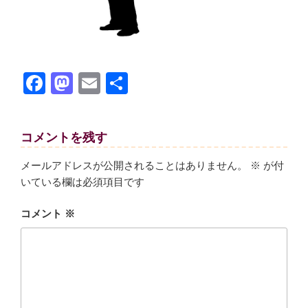
F
M
E
共
a
a
m
有
c
st
ail
コメントを残す
e
o
b
d
メールアドレスが公開されることはありません。
※
が付
いている欄は必須項目です
o
o
o
n
コメント
※
k