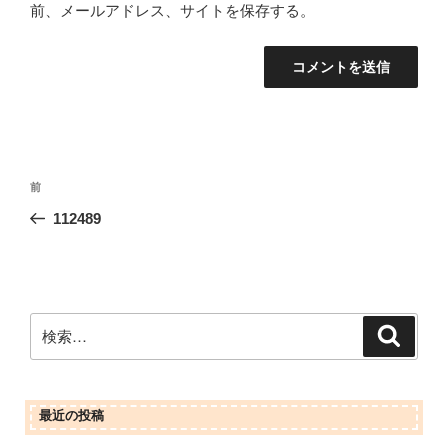
前、メールアドレス、サイトを保存する。
投
前
前
稿
の
112489
ナ
投
ビ
稿
ゲ
ー
検
検
シ
索
索:
ョ
ン
最近の投稿