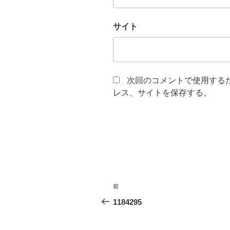
サイト
次回のコメントで使用する
レス、サイトを保存する。
投
前
前
稿
の
1184295
投
ナ
稿