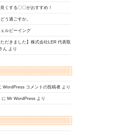
を良くする〇〇がおすすめ！
をどう過ごすか。
ウェルビーイング
ただきました】株式会社LER 代表取
さん より
に
WordPress コメントの投稿者
より
て
に
Mr WordPress
より