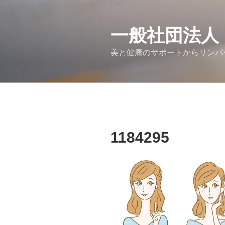
コ
ン
テ
一般社団法人
ン
美と健康のサポートからリンパ
ツ
へ
ス
キ
ッ
プ
1184295