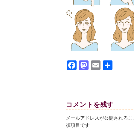
F
M
E
共
a
a
m
有
c
st
ail
e
o
b
d
コメントを残す
o
o
メールアドレスが公開されるこ
o
n
須項目です
k