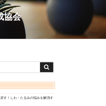
成協会
検
索
り戻す！しわ・たるみの悩みを解消す