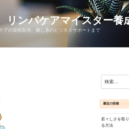
 リンパケアマイスター養
ケアの資格取得、癒し系のビジネスサポートまで
検
索:
最近の投稿
若々しさを取
る方法