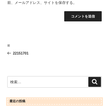
前、メールアドレス、サイトを保存する。
投
前
前
稿
の
22151701
ナ
投
ビ
稿
ゲ
ー
検
検
シ
索
索:
ョ
ン
最近の投稿