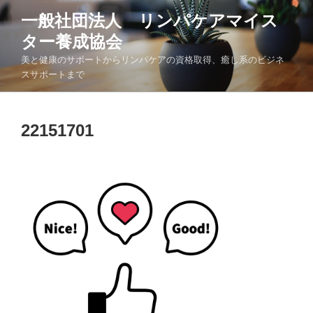
コ
一般社団法人 リンパケアマイス
ン
ター養成協会
テ
ン
美と健康のサポートからリンパケアの資格取得、癒し系のビジネ
ツ
スサポートまで
へ
ス
キ
22151701
ッ
プ