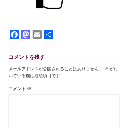
F
M
E
共
a
a
m
有
c
st
ail
コメントを残す
e
o
b
d
メールアドレスが公開されることはありません。
※
が付
いている欄は必須項目です
o
o
o
n
コメント
※
k