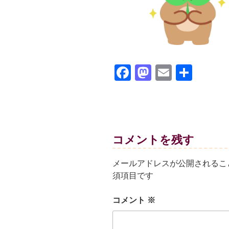
F
M
E
共
a
a
m
有
c
st
ail
e
o
b
d
コメントを残す
o
o
メールアドレスが公開されるこ
o
n
須項目です
k
コメント
※