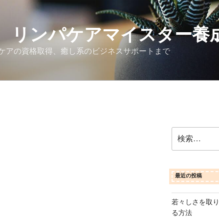
 リンパケアマイスター養
ケアの資格取得、癒し系のビジネスサポートまで
検
索:
最近の投稿
若々しさを取
る方法