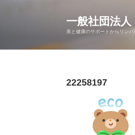
コ
ン
テ
一般社団法人
ン
美と健康のサポートからリンパ
ツ
へ
ス
キ
ッ
プ
22258197