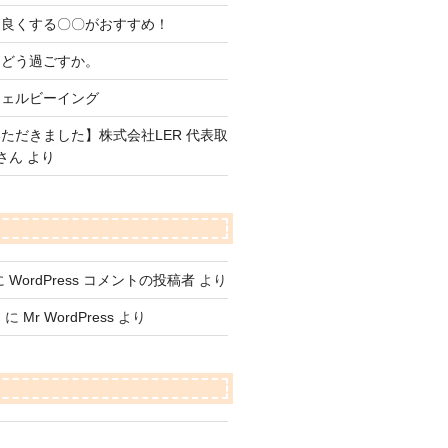
を良くする〇〇がおすすめ！
をどう過ごすか。
ウェルビーイング
ただきました】株式会社LER 代表取
さん より
に
WordPress コメントの投稿者
より
て
に
Mr WordPress
より