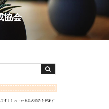
成協会
検
索
り戻す！しわ・たるみの悩みを解消す