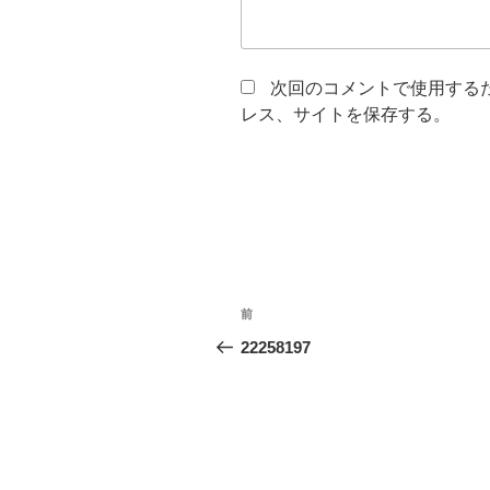
次回のコメントで使用する
レス、サイトを保存する。
投
前
前
稿
の
22258197
投
ナ
稿
ビ
ゲ