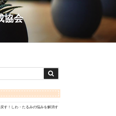
成協会
検
索
り戻す！しわ・たるみの悩みを解消す