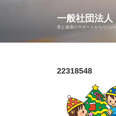
コ
ン
テ
一般社団法人
ン
美と健康のサポートからリンパ
ツ
へ
ス
キ
ッ
プ
22318548