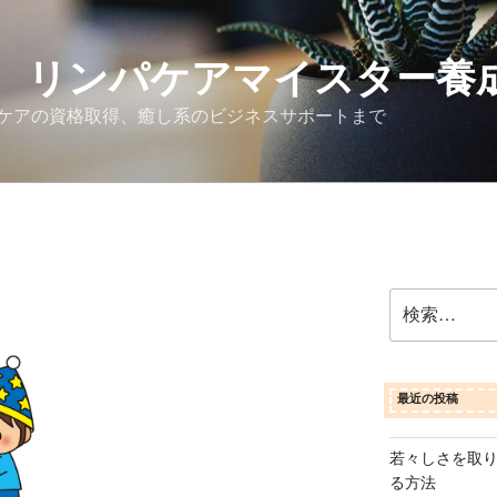
 リンパケアマイスター養
ケアの資格取得、癒し系のビジネスサポートまで
検
索:
最近の投稿
若々しさを取
る方法