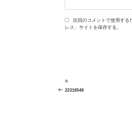
次回のコメントで使用する
レス、サイトを保存する。
投
前
前
稿
の
22318548
投
ナ
稿
ビ
ゲ
ー