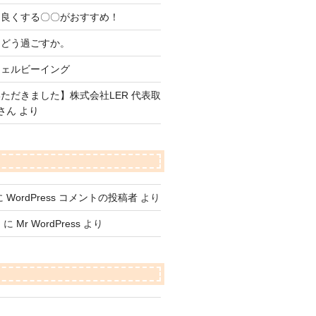
を良くする〇〇がおすすめ！
をどう過ごすか。
ウェルビーイング
ただきました】株式会社LER 代表取
さん より
に
WordPress コメントの投稿者
より
て
に
Mr WordPress
より