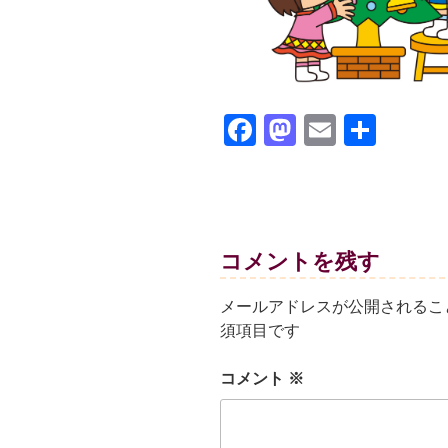
F
M
E
共
a
a
m
有
c
st
ail
e
o
b
d
コメントを残す
o
o
メールアドレスが公開されるこ
o
n
須項目です
k
コメント
※