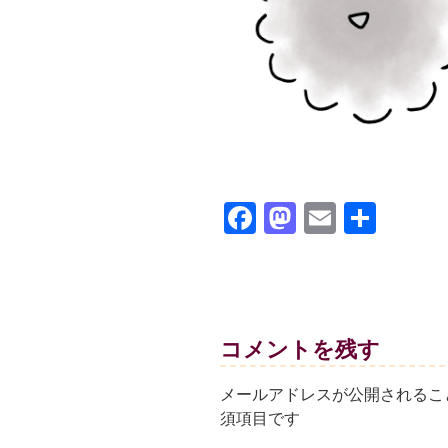
F
M
E
共
a
a
m
有
c
st
ail
e
o
b
d
コメントを残す
o
o
メールアドレスが公開されるこ
o
n
須項目です
k