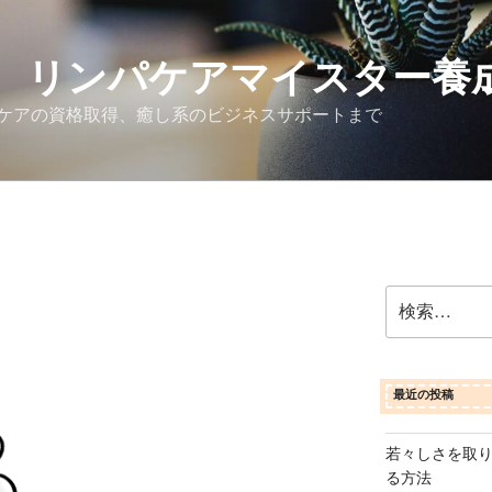
 リンパケアマイスター養
ケアの資格取得、癒し系のビジネスサポートまで
検
索:
最近の投稿
若々しさを取
る方法