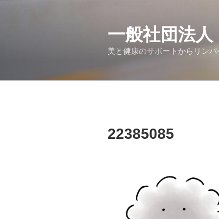
コ
ン
テ
一般社団法人
ン
美と健康のサポートからリンパ
ツ
へ
ス
キ
ッ
プ
22385085