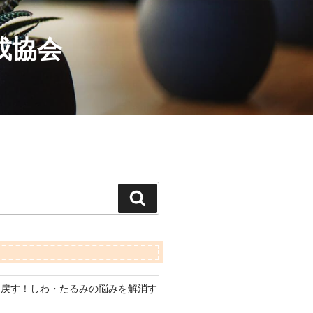
成協会
検
索
り戻す！しわ・たるみの悩みを解消す