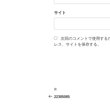
サイト
次回のコメントで使用する
レス、サイトを保存する。
投
前
前
稿
の
22385085
投
ナ
稿