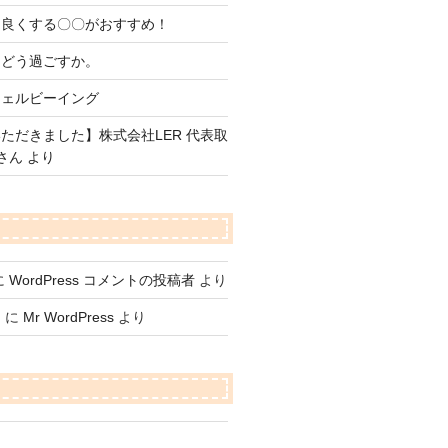
を良くする〇〇がおすすめ！
をどう過ごすか。
ウェルビーイング
ただきました】株式会社LER 代表取
さん より
に
WordPress コメントの投稿者
より
て
に
Mr WordPress
より