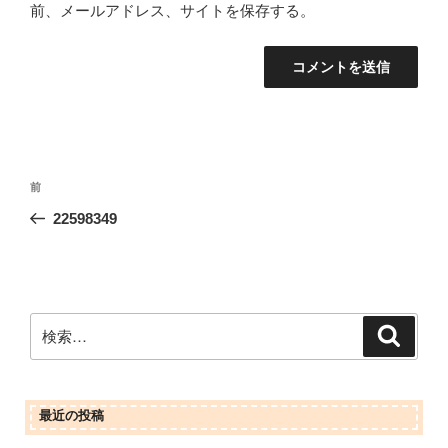
前、メールアドレス、サイトを保存する。
投
前
前
稿
の
22598349
ナ
投
ビ
稿
ゲ
ー
検
検
シ
索
索:
ョ
ン
最近の投稿