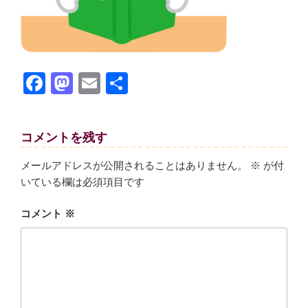
F
M
E
共
a
a
m
有
c
st
ail
コメントを残す
e
o
b
d
メールアドレスが公開されることはありません。
※
が付
いている欄は必須項目です
o
o
o
n
コメント
※
k