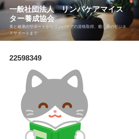
コ
一般社団法人 リンパケアマイス
ン
ター養成協会
テ
ン
美と健康のサポートからリンパケアの資格取得、癒し系のビジネ
ツ
スサポートまで
へ
ス
キ
22598349
ッ
プ