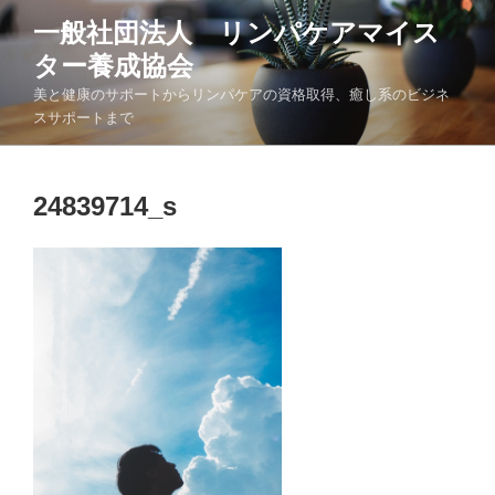
コ
一般社団法人 リンパケアマイス
ン
ター養成協会
テ
ン
美と健康のサポートからリンパケアの資格取得、癒し系のビジネ
ツ
スサポートまで
へ
ス
キ
24839714_s
ッ
プ