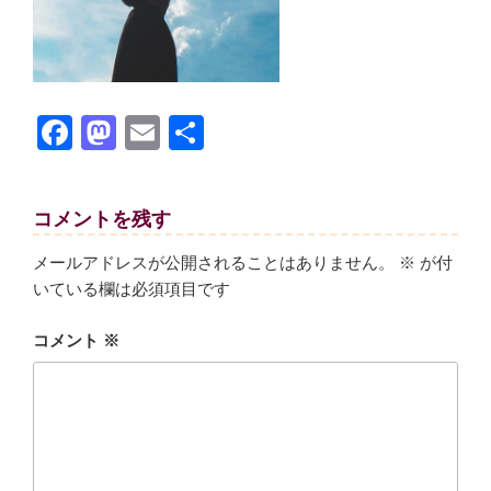
F
M
E
共
a
a
m
有
c
st
ail
コメントを残す
e
o
b
d
メールアドレスが公開されることはありません。
※
が付
いている欄は必須項目です
o
o
o
n
コメント
※
k