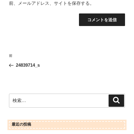
前、メールアドレス、サイトを保存する。
投
前
前
稿
の
24839714_s
ナ
投
ビ
稿
ゲ
ー
検
検
シ
索
索:
ョ
ン
最近の投稿