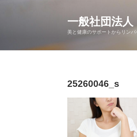
コ
ン
テ
一般社団法人
ン
美と健康のサポートからリンパ
ツ
へ
ス
キ
ッ
プ
25260046_s