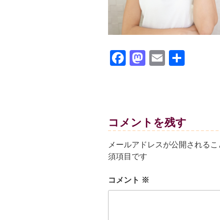
F
M
E
共
a
a
m
有
c
st
ail
e
o
b
d
コメントを残す
o
o
メールアドレスが公開されるこ
o
n
須項目です
k
コメント
※