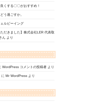
を良くする〇〇がおすすめ！
をどう過ごすか。
ウェルビーイング
ただきました】株式会社LER 代表取
さん より
に
WordPress コメントの投稿者
より
て
に
Mr WordPress
より