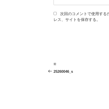
次回のコメントで使用する
レス、サイトを保存する。
投
前
前
稿
の
25260046_s
投
ナ
稿
ビ
ゲ
ー