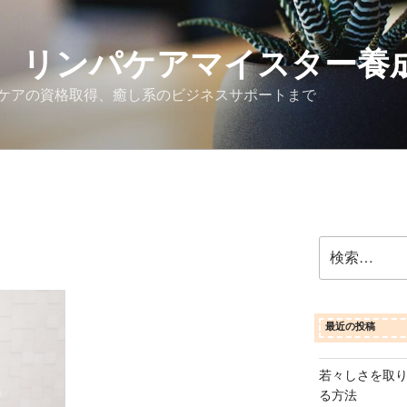
 リンパケアマイスター養
ケアの資格取得、癒し系のビジネスサポートまで
検
索:
最近の投稿
若々しさを取
る方法