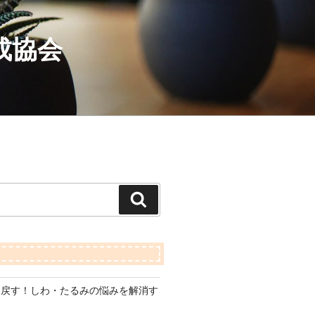
成協会
検
索
り戻す！しわ・たるみの悩みを解消す