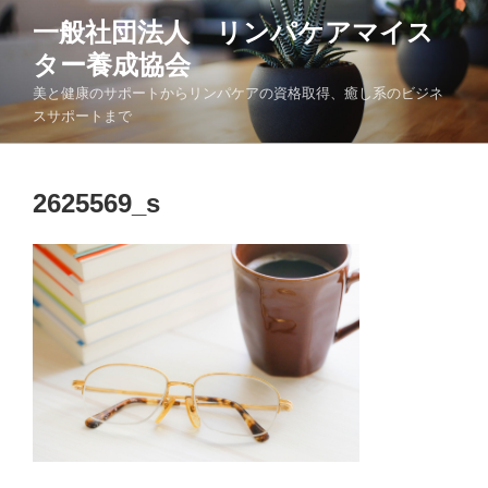
コ
一般社団法人 リンパケアマイス
ン
ター養成協会
テ
ン
美と健康のサポートからリンパケアの資格取得、癒し系のビジネ
ツ
スサポートまで
へ
ス
キ
2625569_s
ッ
プ