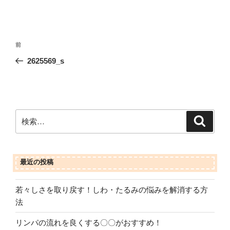
投
前
前
稿
の
2625569_s
ナ
投
ビ
稿
ゲ
ー
検
検
シ
索
索:
ョ
ン
最近の投稿
若々しさを取り戻す！しわ・たるみの悩みを解消する方
法
リンパの流れを良くする〇〇がおすすめ！