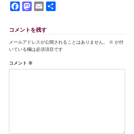
F
M
E
共
a
a
m
有
c
st
ail
コメントを残す
e
o
b
d
メールアドレスが公開されることはありません。
※
が付
いている欄は必須項目です
o
o
o
n
コメント
※
k