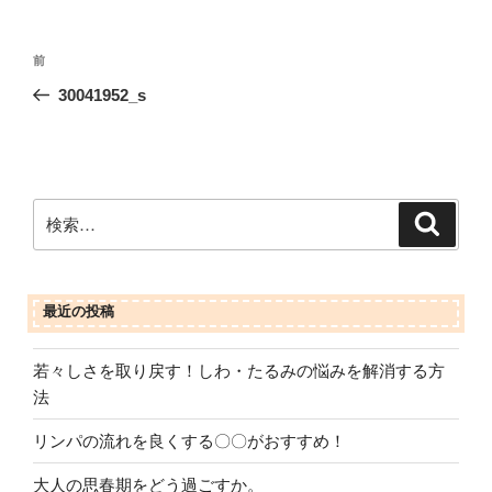
投
前
前
稿
の
30041952_s
ナ
投
ビ
稿
ゲ
ー
検
検
シ
索
索:
ョ
ン
最近の投稿
若々しさを取り戻す！しわ・たるみの悩みを解消する方
法
リンパの流れを良くする〇〇がおすすめ！
大人の思春期をどう過ごすか。