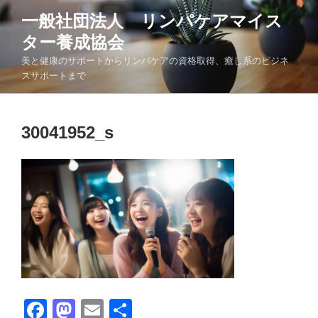
コ
一般社団法人 リンパケアマイス
ン
ター養成協会
テ
ン
美と健康のサポートからリンパケアの資格取得、癒し系のビジネ
ツ
スサポートまで
へ
ス
キ
30041952_s
ッ
プ
F
M
E
共