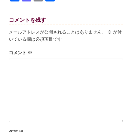
a
a
m
有
c
st
ail
コメントを残す
e
o
b
d
メールアドレスが公開されることはありません。
※
が付
いている欄は必須項目です
o
o
o
n
コメント
※
k
名前
※