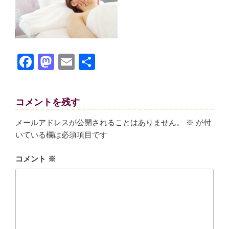
F
M
E
共
a
a
m
有
c
st
ail
コメントを残す
e
o
b
d
メールアドレスが公開されることはありません。
※
が付
いている欄は必須項目です
o
o
o
n
コメント
※
k