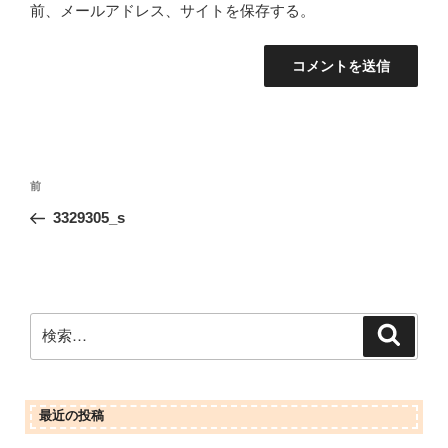
前、メールアドレス、サイトを保存する。
投
前
前
稿
の
3329305_s
ナ
投
ビ
稿
ゲ
ー
検
検
シ
索
索:
ョ
ン
最近の投稿