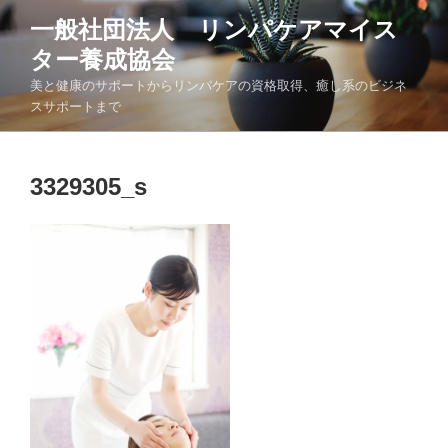
コ
一般社団法人 リンパケアマイス
ン
ター養成協会
テ
ン
美と健康のサポートからリンパケアの資格取得、癒し系のビジネ
ツ
スサポートまで
へ
ス
キ
3329305_s
ッ
プ