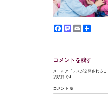
F
M
E
共
a
a
m
有
c
st
ail
e
o
b
d
コメントを残す
o
o
メールアドレスが公開されるこ
o
n
須項目です
k
コメント
※