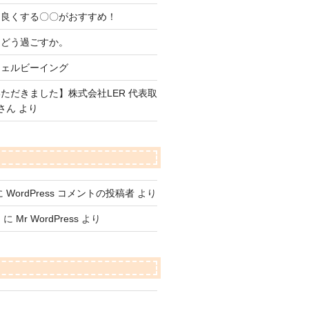
を良くする〇〇がおすすめ！
をどう過ごすか。
ウェルビーイング
ただきました】株式会社LER 代表取
さん より
に
WordPress コメントの投稿者
より
て
に
Mr WordPress
より