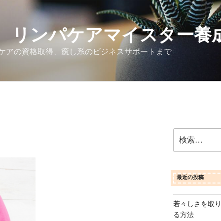
 リンパケアマイスター養
ケアの資格取得、癒し系のビジネスサポートまで
検
索:
最近の投稿
若々しさを取
る方法