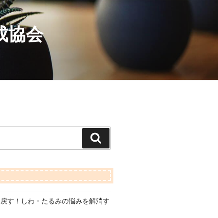
成協会
検
索
り戻す！しわ・たるみの悩みを解消す