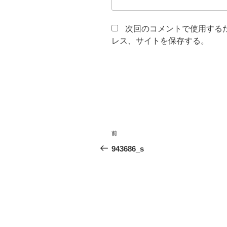
次回のコメントで使用する
レス、サイトを保存する。
投
前
前
稿
の
943686_s
投
ナ
稿
ビ
ゲ
ー