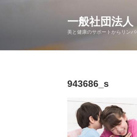
コ
ン
テ
一般社団法人
ン
美と健康のサポートからリンパ
ツ
へ
ス
キ
ッ
プ
943686_s