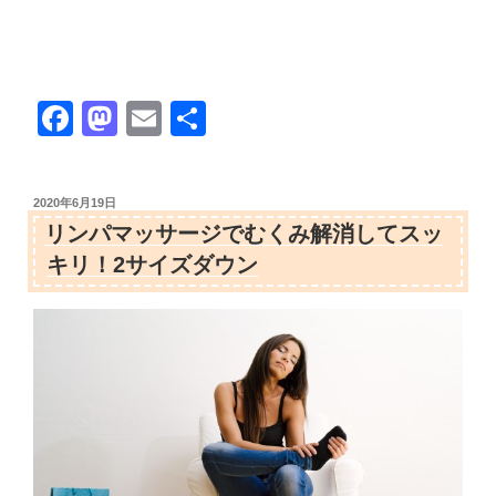
F
M
E
共
a
a
m
有
c
st
ail
投
2020年6月19日
e
o
稿
リンパマッサージでむくみ解消してスッ
日:
b
d
キリ！2サイズダウン
o
o
o
n
k