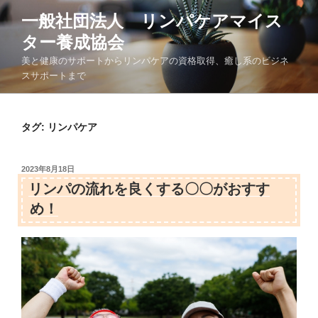
コ
一般社団法人 リンパケアマイス
ン
ター養成協会
テ
ン
美と健康のサポートからリンパケアの資格取得、癒し系のビジネ
ツ
スサポートまで
へ
ス
キ
タグ:
リンパケア
ッ
プ
投
2023年8月18日
稿
リンパの流れを良くする〇〇がおすす
日:
め！