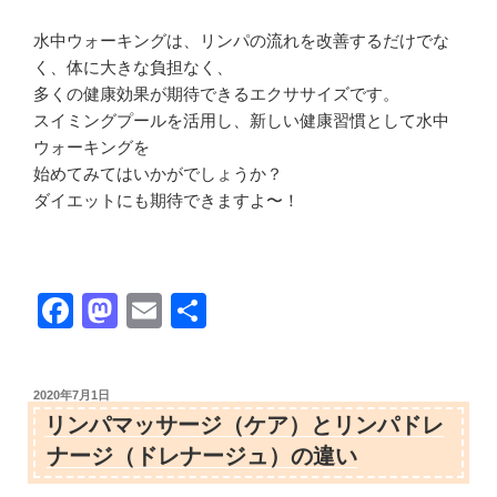
水中ウォーキングは、リンパの流れを改善するだけでな
く、体に大きな負担なく、
多くの健康効果が期待できるエクササイズです。
スイミングプールを活用し、新しい健康習慣として水中
ウォーキングを
始めてみてはいかがでしょうか？
ダイエットにも期待できますよ〜！
F
M
E
共
a
a
m
有
c
st
ail
投
2020年7月1日
e
o
稿
リンパマッサージ（ケア）とリンパドレ
日:
b
d
ナージ（ドレナージュ）の違い
o
o